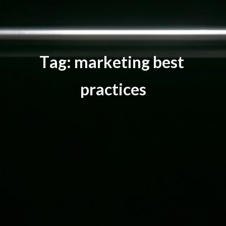
T
a
g
:
m
a
r
k
e
t
i
n
g
b
e
s
t
p
r
a
c
t
i
c
e
s