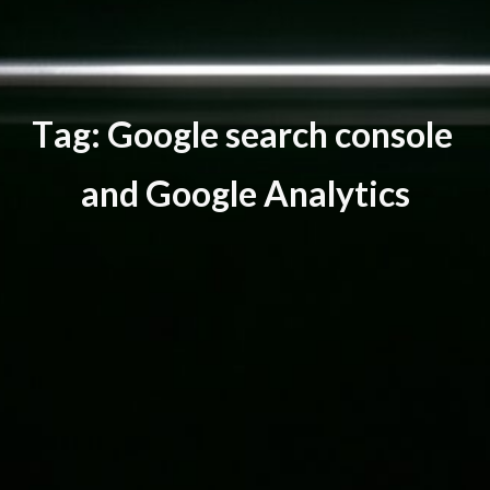
T
a
g
:
G
o
o
g
l
e
s
e
a
r
c
h
c
o
n
s
o
l
e
a
n
d
G
o
o
g
l
e
A
n
a
l
y
t
i
c
s